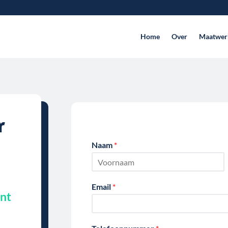
Home
Over
Maatwer
r
Naam
*
V
o
Email
*
o
ent
r
n
a
a