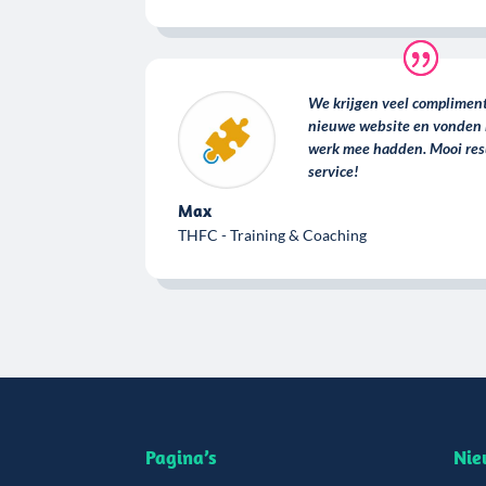
We krijgen veel compliment
nieuwe website en vonden he
werk mee hadden. Mooi resu
service!
Max
THFC - Training & Coaching
Pagina’s
Nie