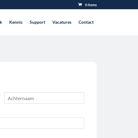
0 items
k
Kennis
Support
Vacatures
Contact
A
c
h
t
e
r
n