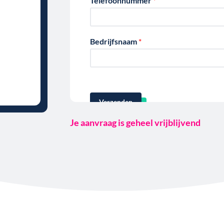
Telefoonnummer
*
m
Bedrijfsnaam
*
Verzenden
Je aanvraag is geheel vrijblijvend