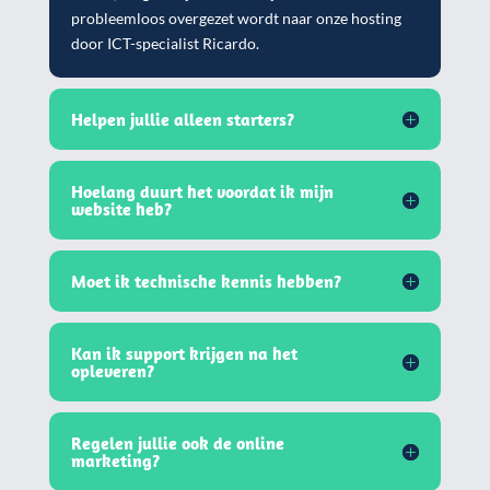
probleemloos overgezet wordt naar onze hosting
door ICT-specialist Ricardo.
Helpen jullie alleen starters?
Hoelang duurt het voordat ik mijn
website heb?
Moet ik technische kennis hebben?
Kan ik support krijgen na het
opleveren?
Regelen jullie ook de online
marketing?