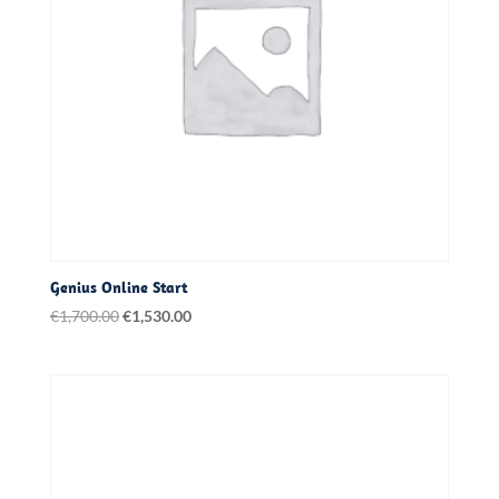
Genius Online Start
Oorspronkelijke
Huidige
€
1,700.00
€
1,530.00
prijs
prijs
was:
is:
€1,700.00.
€1,530.00.