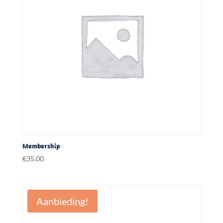
Membership
€
35.00
Aanbieding!