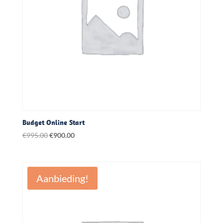
Budget Online Start
Oorspronkelijke
Huidige
€
995.00
€
900.00
prijs
prijs
was:
is:
€995.00.
€900.00.
Aanbieding!